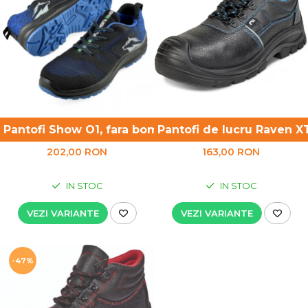
UNICA FOLOSINTA
VESTE
Pantofi Show O1, fara bombeu
Pantofi de lucru Raven X
202,00 RON
163,00 RON
IN STOC
IN STOC
VEZI VARIANTE
VEZI VARIANTE
-47%