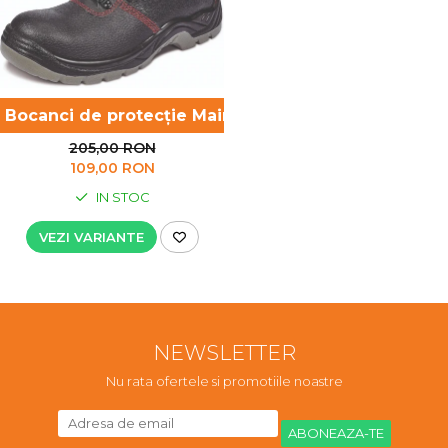
Bocanci de protecție Mainz SC-03-008 S1 SRC
205,00 RON
109,00 RON
IN STOC
VEZI VARIANTE
NEWSLETTER
Nu rata ofertele si promotiile noastre