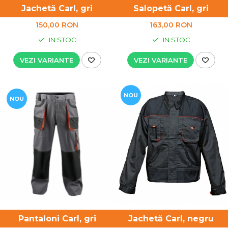
Salopetă Carl, gri
Jachetă Carl, gri
163,00 RON
150,00 RON
IN STOC
IN STOC
VEZI VARIANTE
VEZI VARIANTE
NOU
NOU
Pantaloni Carl, gri
Jachetă Carl, negru