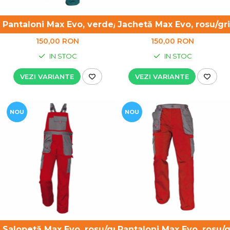
Pantaloni Max Evo, verde/gri - lichidare de stoc
Jachetă Max Evo, rosu/gri
150,00 RON
150,00 RON
IN STOC
IN STOC
VEZI VARIANTE
VEZI VARIANTE
NOU
NOU
Salopetă Max Evo, rosu/gri - lichidare de stoc
Pantaloni Max Evo, rosu/g