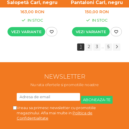
Salopetă Carl, negru
Pantaloni Carl, negru
163,00 RON
150,00 RON
IN STOC
IN STOC
VEZI VARIANTE
VEZI VARIANTE
1
2
3
5
...
NEWSLETTER
Nu rata ofertele si promotiile noastre
Vreau sa primesc newsletter cu promotiile
magazinului. Afla mai multe in
Politica de
Confidentialitate