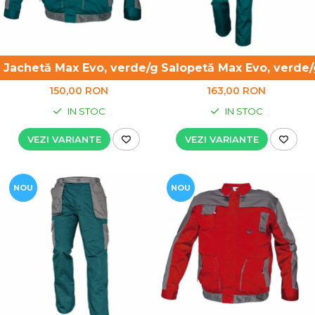
Jachetă Max Evo, verde/gri - lichidare de stoc
Salopetă Max Evo, verde/g
150,00 RON
163,00 RON
IN STOC
IN STOC
VEZI VARIANTE
VEZI VARIANTE
NOU
NOU