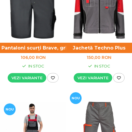
UNICA FOLOSINTA
VESTE
Pantaloni scurți Brave, gri
Jachetă Techno Plus
106,00 RON
150,00 RON
IN STOC
IN STOC
VEZI VARIANTE
VEZI VARIANTE
NOU
NOU