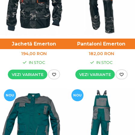
Jachetă Emerton
Pantaloni Emerton
194,00 RON
182,00 RON
IN STOC
IN STOC
VEZI VARIANTE
VEZI VARIANTE
NOU
NOU