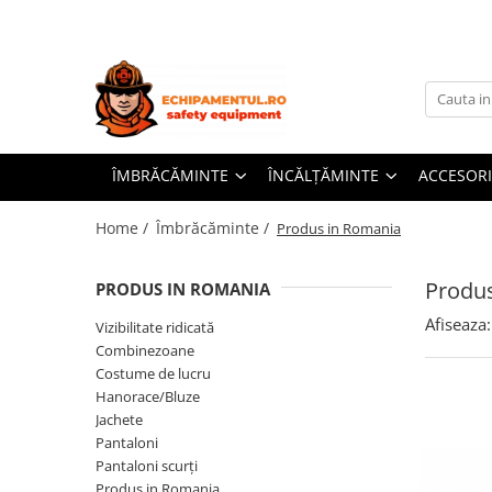
Îmbrăcăminte
Încălțăminte
Accesorii
Vizibilitate ridicată
Bocanci de protecție
Căciuli
Combinezoane
Cizme de protecție
Căști de protecție
ÎMBRĂCĂMINTE
ÎNCĂLȚĂMINTE
ACCESORI
Costume de lucru
Pantofi de protecție
Șepci
Hanorace/Bluze
Saboți
Home /
Îmbrăcăminte /
Produs in Romania
Jachete
Sandale de protecție
Produ
Pantaloni
Încălțăminte categoria O1, fără
PRODUS IN ROMANIA
bombeu
Pantaloni scurți
Afiseaza:
Vizibilitate ridicată
Combinezoane
Produs in Romania
Costume de lucru
Salopete
Hanorace/Bluze
Jachete
Tricouri
Pantaloni
Unica folosinta
Pantaloni scurți
Produs in Romania