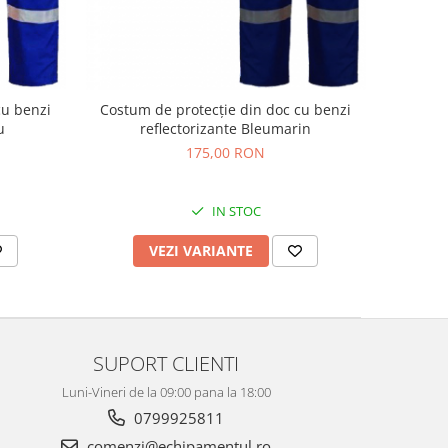
cu benzi
Costum de protecție din doc cu benzi
u
reflectorizante Bleumarin
175,00 RON
IN STOC
VEZI VARIANTE
SUPORT CLIENTI
Luni-Vineri de la 09:00 pana la 18:00
0799925811
comenzi@echipamentul.ro