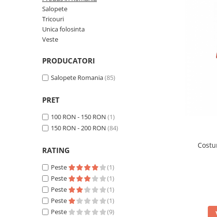
Veste
Salopete
Tricouri
Unica folosinta
Veste
PRODUCATORI
Salopete Romania
(85)
PRET
100 RON - 150 RON
(1)
150 RON - 200 RON
(84)
Costu
RATING
Peste
(1)
Peste
(1)
Peste
(1)
Peste
(1)
Peste
(9)