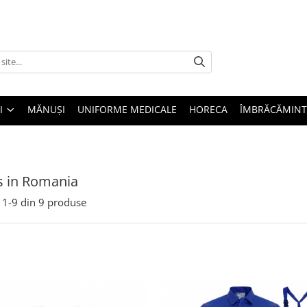
I
MĂNUȘI
UNIFORME MEDICALE
HORECA
ÎMBRĂCĂMINT
s in Romania
1-
9
din
9
produse