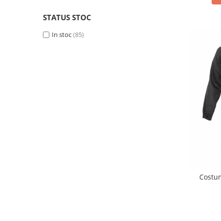
STATUS STOC
In stoc
(85)
Costum