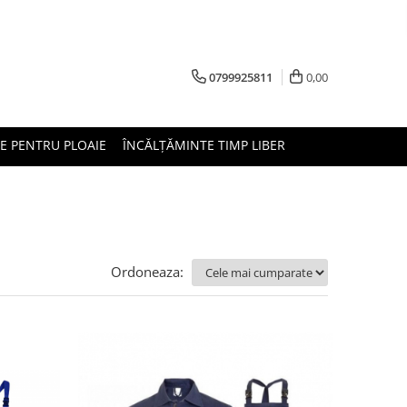
0799925811
0,00
E PENTRU PLOAIE
ÎNCĂLȚĂMINTE TIMP LIBER
Ordoneaza: