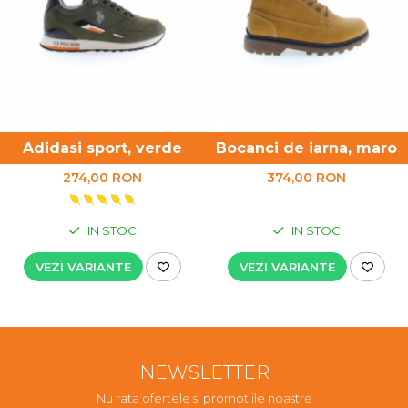
UNICA FOLOSINTA
VESTE
Adidasi sport, verde
Bocanci de iarna, maro
274,00 RON
374,00 RON
IN STOC
IN STOC
VEZI VARIANTE
VEZI VARIANTE
NEWSLETTER
Nu rata ofertele si promotiile noastre