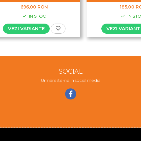
696,00 RON
185,00 R
IN STOC
IN ST
VEZI VARIANTE
VEZI VARIANT
SOCIAL
Urmareste-ne in social media