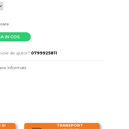
atoare
A IN COS
evoie de ajutor?
0799925811
re informatii
 SI
TRANSPORT