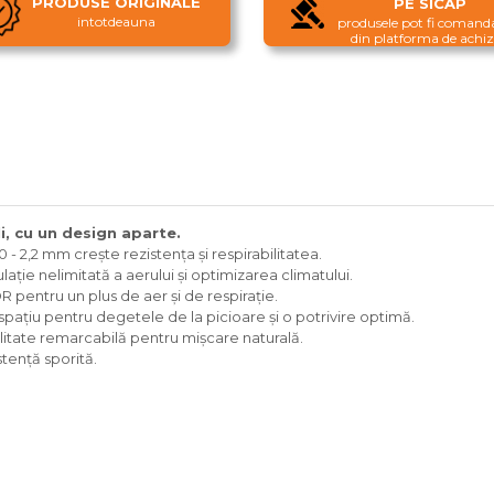
PRODUSE ORIGINALE
PE SICAP
intotdeauna
produsele pot fi comanda
din platforma de achizi
i, cu un design aparte.
 - 2,2 mm crește rezistența și respirabilitatea.
ație nelimitată a aerului și optimizarea climatului.
pentru un plus de aer și de respirație.
pațiu pentru degetele de la picioare și o potrivire optimă.
bilitate remarcabilă pentru mișcare naturală.
tență sporită.