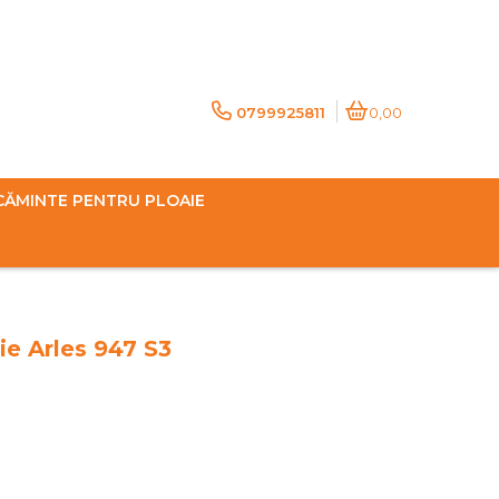
0799925811
0,00
CĂMINTE PENTRU PLOAIE
ie Arles 947 S3