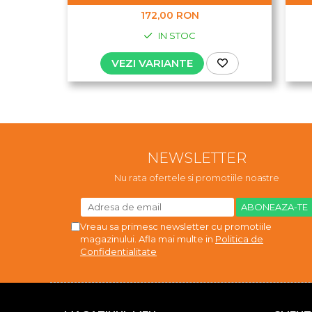
172,00 RON
IN STOC
VEZI VARIANTE
NEWSLETTER
Nu rata ofertele si promotiile noastre
Vreau sa primesc newsletter cu promotiile
magazinului. Afla mai multe in
Politica de
Confidentialitate