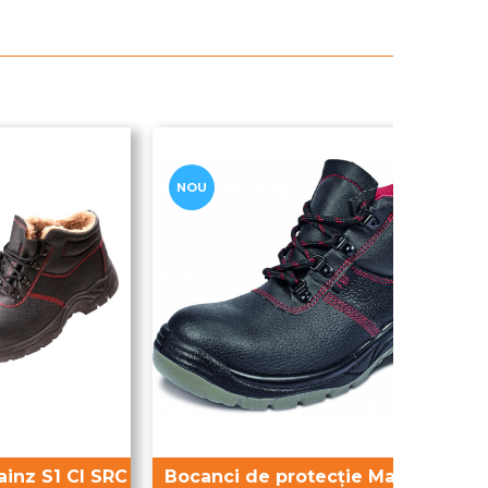
NOU
ainz S1 CI SRC
Bocanci de protecție Mainz S1P