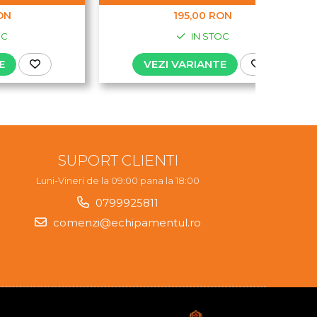
ON
195,00 RON
OC
IN STOC
E
VEZI VARIANTE
SUPORT CLIENTI
Luni-Vineri de la 09:00 pana la 18:00
0799925811
comenzi@echipamentul.ro