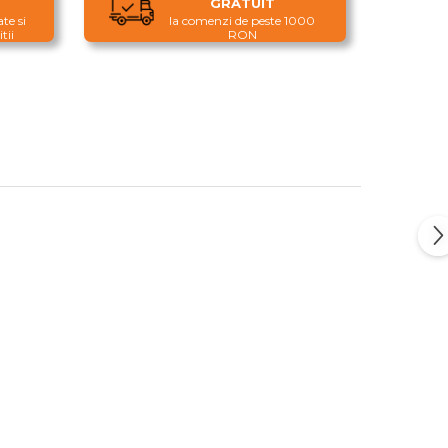
GRATUIT
te si
la comenzi de peste 1000
tii
RON