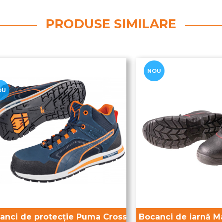
PRODUSE SIMILARE
NOU
OU
anci de protecție Puma Crosstwist Mid S3
Bocanci de iarnă M