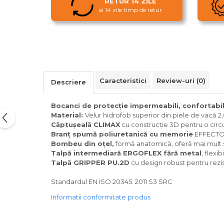
RETUR 14 ZILE
ai 14 zile timp de retur
Caracteristici
Review-uri
(0)
Descriere
Bocanci de protecție impermeabili, confortabil
Material:
Velur hidrofob superior din piele de vacă 2,0
Căptușeală CLIMAX
cu construcție 3D pentru o circul
Branț spumă poliuretanică cu memorie
EFFECTOR 
Bombeu din oțel,
formă anatomică, oferă mai mult s
Talpă intermediară ERGOFLEX fără metal
, flexi
Talpă GRIPPER PU.2D
cu design robust pentru rezis
Standardul EN ISO 20345: 2011 S3 SRC
Informatii conformitate produs