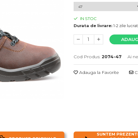
IN STOC
Durata de livrare:
1-2 zile lucr
ADAUG
Cod Produs:
2074-47
Ai n
Adauga la Favorite
Ce
SUNTEM PREZENTI