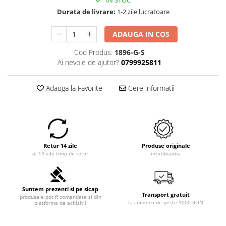
IN STOC
Durata de livrare:
1-2 zile lucratoare
ADAUGA IN COS
Cod Produs:
1896-G-S
Ai nevoie de ajutor?
0799925811
Adauga la Favorite
Cere informatii
Retur 14 zile
Produse originale
ai 14 zile timp de retur
intotdeauna
Suntem prezenti si pe sicap
Transport gratuit
produsele pot fi comandate si din
la comenzi de peste 1000 RON
platforma de achizitii