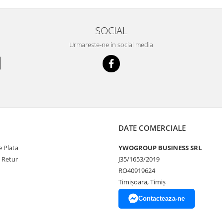
SOCIAL
Urmareste-ne in social media
DATE COMERCIALE
 Plata
YWOGROUP BUSINESS SRL
e Retur
J35/1653/2019
RO40919624
Timișoara, Timiș
Contacteaza-ne