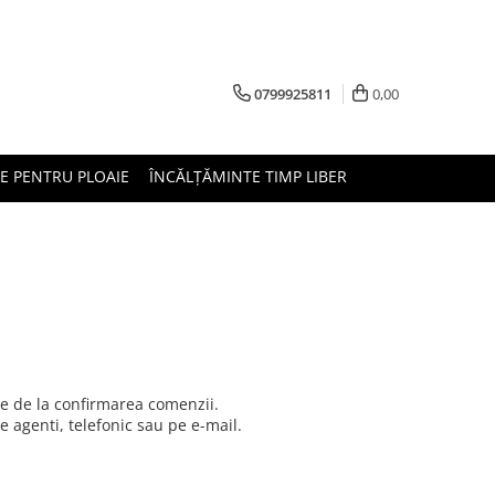
0799925811
0,00
E PENTRU PLOAIE
ÎNCĂLȚĂMINTE TIMP LIBER
re de la confirmarea comenzii.
 agenti, telefonic sau pe e-mail.