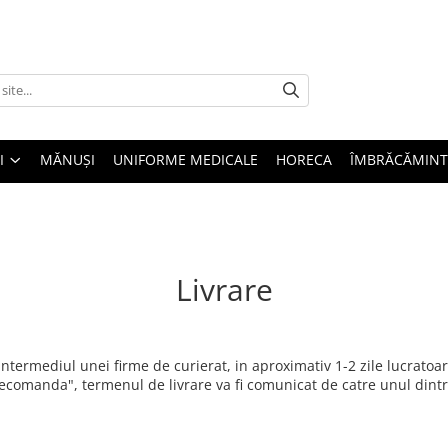
I
MĂNUȘI
UNIFORME MEDICALE
HORECA
ÎMBRĂCĂMINT
Livrare
termediul unei firme de curierat, in aproximativ 1-2 zile lucratoa
comanda", termenul de livrare va fi comunicat de catre unul dintre