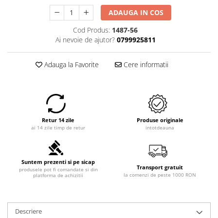
ADAUGA IN COS
Cod Produs:
1487-56
Ai nevoie de ajutor?
0799925811
Adauga la Favorite
Cere informatii
Retur 14 zile
Produse originale
ai 14 zile timp de retur
intotdeauna
Suntem prezenti si pe sicap
Transport gratuit
produsele pot fi comandate si din
la comenzi de peste 1000 RON
platforma de achizitii
Descriere