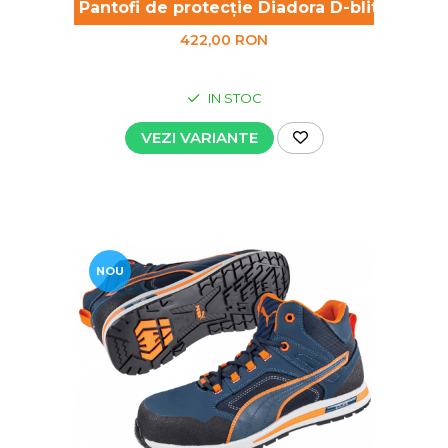
Pantofi de protecție Diadora D-blitz S3
 ESD
422,00 RON
IN STOC
VEZI VARIANTE
NOU