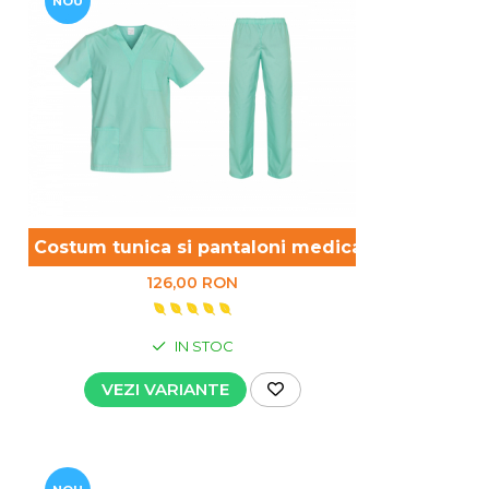
NOU
tru
Costum tunica si pantaloni medicali, verde
126,00 RON
IN STOC
VEZI VARIANTE