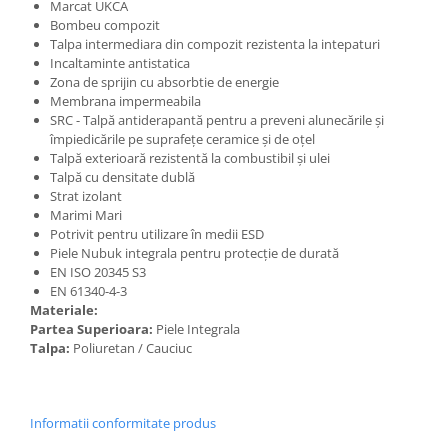
Marcat UKCA
Bombeu compozit
Talpa intermediara din compozit rezistenta la intepaturi
Incaltaminte antistatica
Zona de sprijin cu absorbtie de energie
Membrana impermeabila
SRC - Talpă antiderapantă pentru a preveni alunecările și
împiedicările pe suprafețe ceramice și de oțel
Talpă exterioară rezistentă la combustibil și ulei
Talpă cu densitate dublă
Strat izolant
Marimi Mari
Potrivit pentru utilizare în medii ESD
Piele Nubuk integrala pentru protecție de durată
EN ISO 20345 S3
EN 61340-4-3
Materiale:
Partea Superioara:
Piele Integrala
Talpa:
Poliuretan / Cauciuc
Informatii conformitate produs