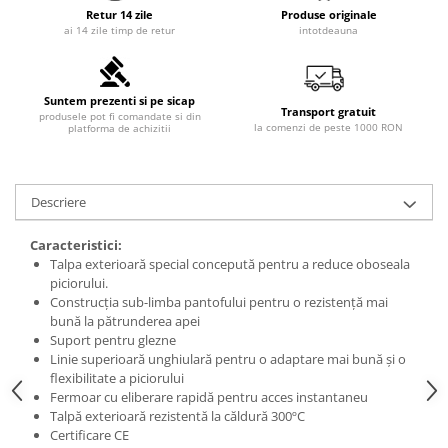
Retur 14 zile
Produse originale
ai 14 zile timp de retur
intotdeauna
Suntem prezenti si pe sicap
Transport gratuit
produsele pot fi comandate si din
la comenzi de peste 1000 RON
platforma de achizitii
Descriere
Caracteristici:
Talpa exterioară special concepută pentru a reduce oboseala
piciorului.
Construcția sub-limba pantofului pentru o rezistență mai
bună la pătrunderea apei
Suport pentru glezne
Linie superioară unghiulară pentru o adaptare mai bună și o
flexibilitate a piciorului
Fermoar cu eliberare rapidă pentru acces instantaneu
Talpă exterioară rezistentă la căldură 300ºC
Certificare CE