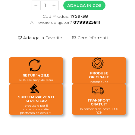
ADAUGA IN COS
Cod Produs:
1759-38
Ai nevoie de ajutor?
0799925811
Adauga la Favorite
Cere informatii
PRODUSE
RETUR 14 ZILE
ORIGINALE
ai 14 zile timp de retur
intotdeauna
SUNTEM PREZENTI
TRANSPORT
SI PE SICAP
GRATUIT
produsele pot fi
la comenzi de peste 1000
comandate si din
RON
platforma de achizitii