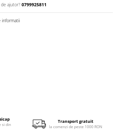
 de ajutor?
0799925811
informatii
sicap
Transport gratuit
 si din
la comenzi de peste 1000 RON
i