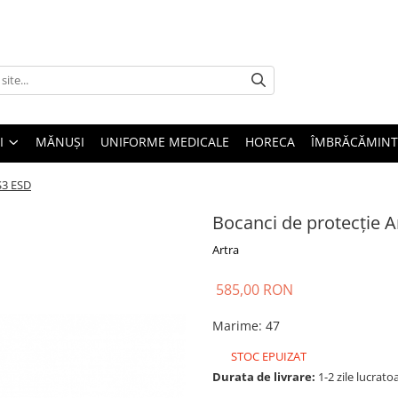
I
MĂNUȘI
UNIFORME MEDICALE
HORECA
ÎMBRĂCĂMINT
S3 ESD
Bocanci de protecție A
Artra
585,00 RON
Marime
:
47
STOC EPUIZAT
Durata de livrare:
1-2 zile lucrato