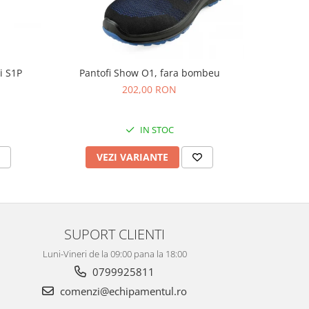
i S1P
Pantofi Show O1, fara bombeu
Pant
202,00 RON
IN STOC
VEZI VARIANTE
V
SUPORT CLIENTI
Luni-Vineri de la 09:00 pana la 18:00
0799925811
comenzi@echipamentul.ro