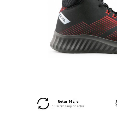
Veste
Retur 14 zile
ai 14 zile timp de retur