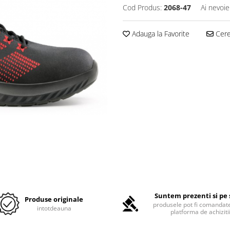
Cod Produs:
2068-47
Ai nevoie
Adauga la Favorite
Cere 
Suntem prezenti si pe 
Produse originale
produsele pot fi comandate
intotdeauna
platforma de achiziti