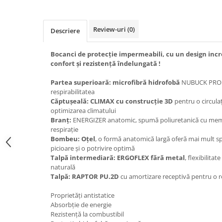
Review-uri
(0)
Descriere
Bocanci de protecție impermeabili, cu un design incr
confort și rezistență îndelungată !
Partea superioară:
microfibră hidrofobă
NUBUCK PRO 2,
respirabilitatea
Căptușeală:
CLIMAX cu construcție 3D
pentru o circulaț
optimizarea climatului
Branț:
ENERGIZER anatomic, spumă poliuretanică cu memor
respirație
Bombeu:
Oțel
, o formă anatomică largă oferă mai mult sp
picioare și o potrivire optimă
Talpă intermediară:
ERGOFLEX fără metal
, flexibilita
naturală
Talpă: RAPTOR PU.2D
cu amortizare receptivă pentru o re
Proprietăți antistatice
Absorbție de energie
Rezistență la combustibil