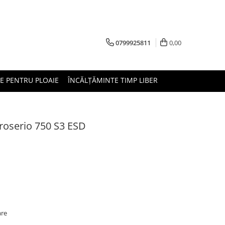
0799925811
0,00
E PENTRU PLOAIE
ÎNCĂLȚĂMINTE TIMP LIBER
roserio 750 S3 ESD
are