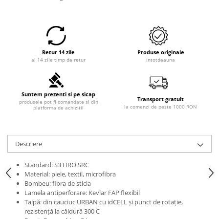
Retur 14 zile
Produse originale
ai 14 zile timp de retur
intotdeauna
Suntem prezenti si pe sicap
Transport gratuit
produsele pot fi comandate si din
la comenzi de peste 1000 RON
platforma de achizitii
Descriere
Standard: S3 HRO SRC
Material: piele, textil, microfibra
Bombeu: fibra de sticla
Lamela antiperforare: Kevlar FAP flexibil
Talpă: din cauciuc URBAN cu idCELL și punct de rotație,
rezistență la căldură 300 C