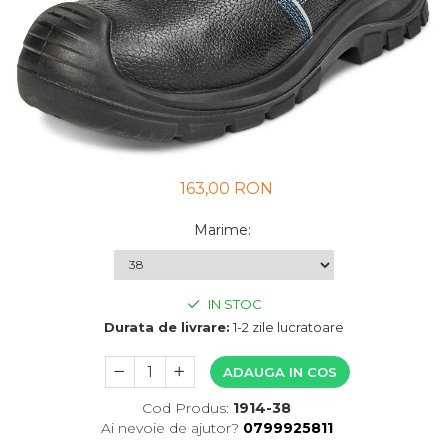
UNICA FOLOSINTA
VESTE
163,00 RON
Marime
:
IN STOC
Durata de livrare:
1-2 zile lucratoare
ADAUGA IN COS
Cod Produs:
1914-38
Ai nevoie de ajutor?
0799925811