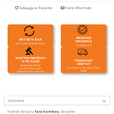
Adauga la Favorite
Cere informatii
PRODUSE
RETUR 14 ZILE
ORIGINALE
ai 14 zile timp de retur
intotdeauna
SUNTEM PREZENTI
TRANSPORT
SI PE SICAP
GRATUIT
produsele pot fi
la comenzi de peste 1000
comandate si din
RON
platforma de achizitii
Descriere
Pantofi de lucru
fara bombeu
, din piele.