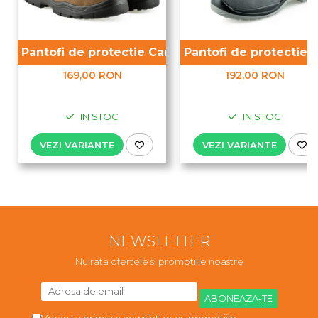
Pantofi de protectie Camel S1P
Pantofi de protectie 
169,00 RON
192,00 RON
IN STOC
IN STOC
VEZI VARIANTE
VEZI VARIANTE
NEWSLETTER
Nu rata ofertele si promotiile noastre
Vreau sa primesc newsletter cu promotiile