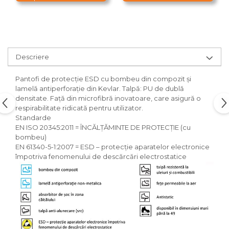
Descriere
Pantofi de protecţie ESD cu bombeu din compozit și
lamelă antiperforaţie din Kevlar. Talpă: PU de dublă
densitate. Faţă din microfibră inovatoare, care asigură o
respirabilitate ridicată pentru utilizator.
Standarde
EN ISO 20345:2011 = ÎNCĂLŢĂMINTE DE PROTECŢIE (cu
bombeu)
EN 61340-5-1:2007 = ESD – protecţie aparatelor electronice
împotriva fenomenului de descărcări electrostatice