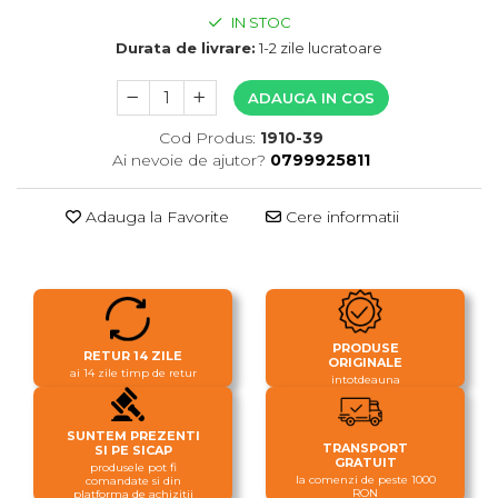
IN STOC
Durata de livrare:
1-2 zile lucratoare
ADAUGA IN COS
Cod Produs:
1910-39
Ai nevoie de ajutor?
0799925811
Adauga la Favorite
Cere informatii
PRODUSE
RETUR 14 ZILE
ORIGINALE
ai 14 zile timp de retur
intotdeauna
SUNTEM PREZENTI
TRANSPORT
SI PE SICAP
GRATUIT
produsele pot fi
la comenzi de peste 1000
comandate si din
RON
platforma de achizitii