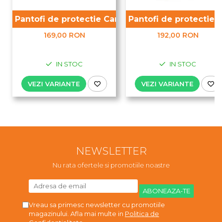
Pantofi de protectie Camel S1P
Pantofi de protectie 
169,00 RON
192,00 RON
IN STOC
IN STOC
VEZI VARIANTE
VEZI VARIANTE
NEWSLETTER
Nu rata ofertele si promotiile noastre
Vreau sa primesc newsletter cu promotiile
magazinului. Afla mai multe in
Politica de