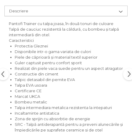
Descriere
Pantofi Trainer cu talpa joasa, în două tonuri de culoare
Talpă de cauciuc rezistentă la căldură, cu bombeu și talpă
intermediară din otel.
Caracteristici
Protectia Gleznei
Disponibile intr-o gama variata de culori
Piele de căprioară și material textil superior
Guler captusit pentru confort sporit
Realizat din piele vaca suede pentru un aspect atragator
Constructie din ciment
Talpic detasabil din pernite EVA
Talpa EVA usoara
Certificare CE
Marcat UKCA
Bombeu metalic
Talpa intermediara metalica rezistenta la intepaturi
Incaltaminte antistatica
Zona de sprijin cu absorbtie de energie
SRC - Talpă antiderapantă pentru a preveni alunecările și
împiedicările pe suprafețe ceramice și de oțel