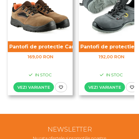
Pantofi de protectie Camel S1P
Pantofi de protectie 
169,00 RON
192,00 RON
IN STOC
IN STOC
VEZI VARIANTE
VEZI VARIANTE
NEWSLETTER
Nu rata ofertele si promotiile noastre