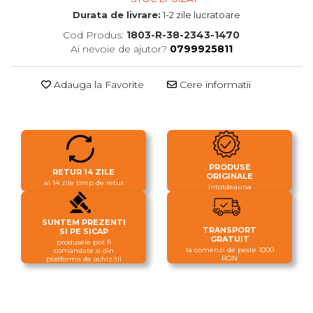
Durata de livrare:
1-2 zile lucratoare
Cod Produs:
1803-R-38-2343-1470
Ai nevoie de ajutor?
0799925811
Adauga la Favorite
Cere informatii
PRODUSE
RETUR 14 ZILE
ORIGINALE
ai 14 zile timp de retur
intotdeauna
SUNTEM PREZENTI
TRANSPORT
SI PE SICAP
GRATUIT
produsele pot fi
la comenzi de peste 1000
comandate si din
RON
platforma de achizitii