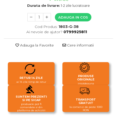
Durata de livrare:
1-2 zile lucratoare
ADAUGA IN COS
Cod Produs:
1803-G-38
Ai nevoie de ajutor?
0799925811
Adauga la Favorite
Cere informatii
PRODUSE
RETUR 14 ZILE
ORIGINALE
ai 14 zile timp de retur
intotdeauna
SUNTEM PREZENTI
TRANSPORT
SI PE SICAP
GRATUIT
produsele pot fi
la comenzi de peste 1000
comandate si din
RON
platforma de achizitii