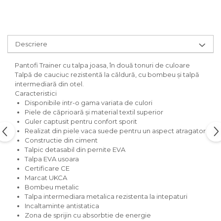
Descriere
Pantofi Trainer cu talpa joasa, în două tonuri de culoare
Talpă de cauciuc rezistentă la căldură, cu bombeu și talpă
intermediară din otel.
Caracteristici
Disponibile intr-o gama variata de culori
Piele de căprioară și material textil superior
Guler captusit pentru confort sporit
Realizat din piele vaca suede pentru un aspect atragator
Constructie din ciment
Talpic detasabil din pernite EVA
Talpa EVA usoara
Certificare CE
Marcat UKCA
Bombeu metalic
Talpa intermediara metalica rezistenta la intepaturi
Incaltaminte antistatica
Zona de sprijin cu absorbtie de energie