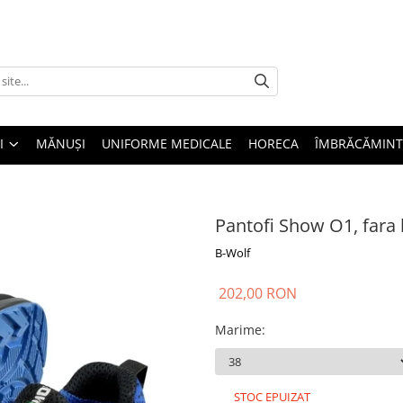
I
MĂNUȘI
UNIFORME MEDICALE
HORECA
ÎMBRĂCĂMINT
Pantofi Show O1, far
B-Wolf
202,00 RON
Marime
:
STOC EPUIZAT