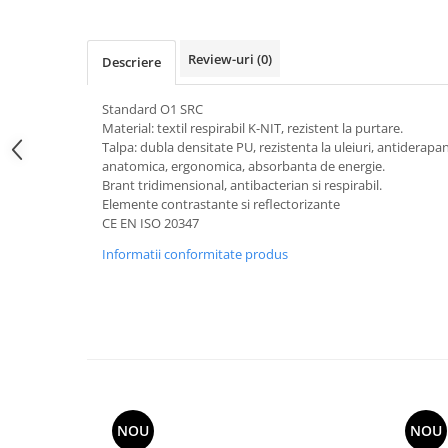
Review-uri
(0)
Descriere
Standard O1 SRC
Material: textil respirabil K-NIT, rezistent la purtare.
Talpa: dubla densitate PU, rezistenta la uleiuri, antiderapa
anatomica, ergonomica, absorbanta de energie.
Brant tridimensional, antibacterian si respirabil.
Elemente contrastante si reflectorizante
CE EN ISO 20347
Informatii conformitate produs
NOU
NOU