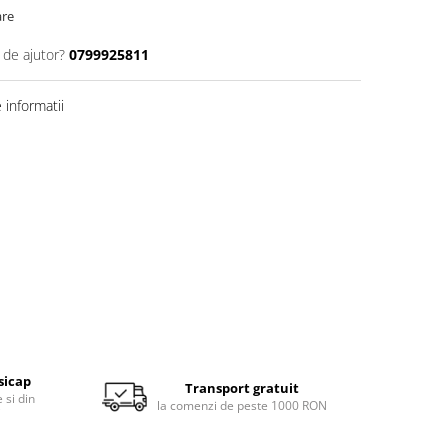
are
 de ajutor?
0799925811
informatii
sicap
Transport gratuit
 si din
la comenzi de peste 1000 RON
i