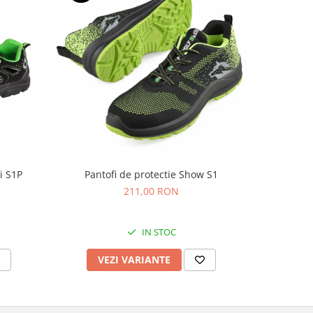
NOU
i S1P
Pantofi de protectie Show S1
Pantofi de
211,00 RON
IN STOC
VEZI VARIANTE
V