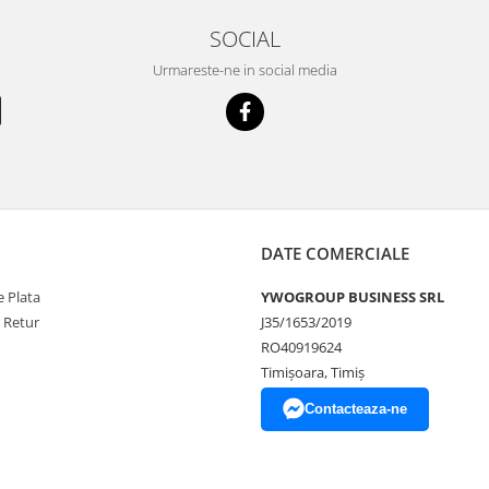
SOCIAL
Urmareste-ne in social media
DATE COMERCIALE
 Plata
YWOGROUP BUSINESS SRL
e Retur
J35/1653/2019
RO40919624
Timișoara, Timiș
Contacteaza-ne