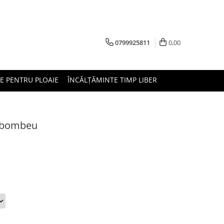
0799925811
0,00
E PENTRU PLOAIE
ÎNCĂLȚĂMINTE TIMP LIBER
a bombeu