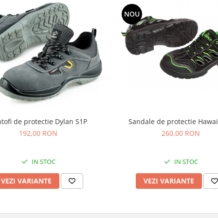
NOU
tofi de protectie Dylan S1P
Sandale de protectie Hawai
192,00 RON
260,00 RON
IN STOC
IN STOC
VEZI VARIANTE
VEZI VARIANTE