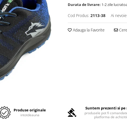
Durata de livrare:
1-2 zile lucrato
Cod Produs:
2113-38
Ai nevoie
Adauga la Favorite
Cere 
Suntem prezenti si pe 
Produse originale
produsele pot fi comandate
intotdeauna
platforma de achiziti