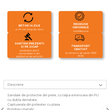
PRODUSE
RETUR 14 ZILE
ORIGINALE
ai 14 zile timp de retur
intotdeauna
SUNTEM PREZENTI
TRANSPORT
SI PE SICAP
GRATUIT
produsele pot fi
la comenzi de peste 1000
comandate si din
RON
platforma de achizitii
Descriere
Sandale de protectie din piele, cu talpa exterioara din PU
cu dubla densitate.
Captuseala din poliester cu plasa.
Bombeu metalic.