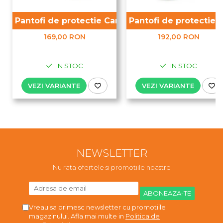
Pantofi de protectie Camel S1P
Pantofi de protectie 
169,00 RON
192,00 RON
IN STOC
IN STOC
VEZI VARIANTE
VEZI VARIANTE
NEWSLETTER
Nu rata ofertele si promotiile noastre
Vreau sa primesc newsletter cu promotiile
magazinului. Afla mai multe in
Politica de