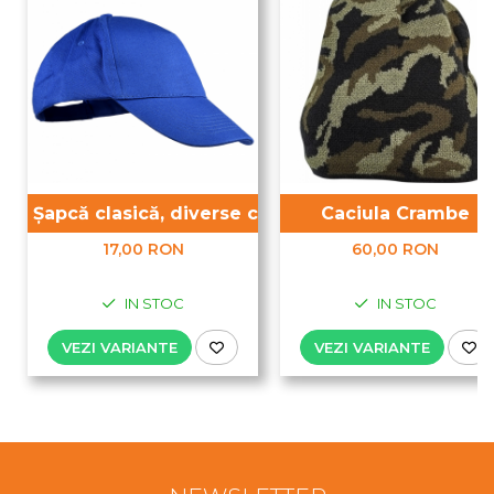
Șapcă clasică, diverse culori
Caciula Crambe
17,00 RON
60,00 RON
IN STOC
IN STOC
VEZI VARIANTE
VEZI VARIANTE