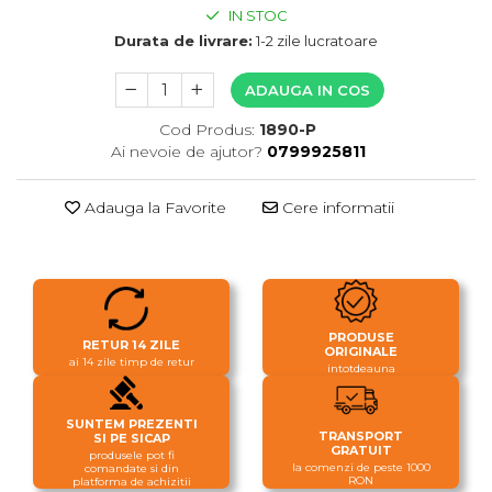
IN STOC
Durata de livrare:
1-2 zile lucratoare
ADAUGA IN COS
Cod Produs:
1890-P
Ai nevoie de ajutor?
0799925811
Adauga la Favorite
Cere informatii
PRODUSE
RETUR 14 ZILE
ORIGINALE
ai 14 zile timp de retur
intotdeauna
SUNTEM PREZENTI
TRANSPORT
SI PE SICAP
GRATUIT
produsele pot fi
la comenzi de peste 1000
comandate si din
RON
platforma de achizitii