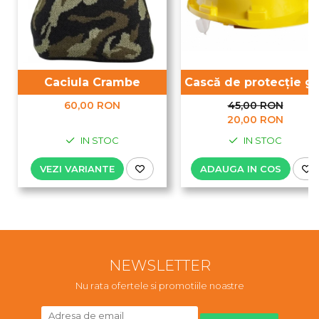
Cască de protecție g
Caciula Crambe
45,00 RON
60,00 RON
20,00 RON
IN STOC
IN STOC
ADAUGA IN COS
VEZI VARIANTE
NEWSLETTER
Nu rata ofertele si promotiile noastre