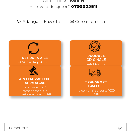
Cod Produs:
1055-N
Ai nevoie de ajutor?
0799925811
Adauga la Favorite
Cere informatii
PRODUSE
RETUR 14 ZILE
ORIGINALE
ai 14 zile timp de retur
intotdeauna
SUNTEM PREZENTI
TRANSPORT
SI PE SICAP
GRATUIT
produsele pot fi
la comenzi de peste 1000
comandate si din
RON
platforma de achizitii
Descriere