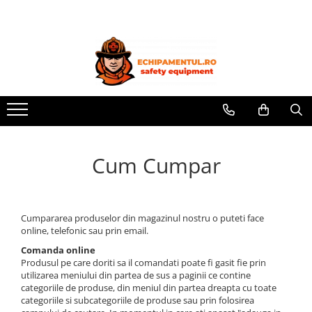
Îmbrăcăminte
Încălțăminte
Accesorii
Vizibilitate ridicată
Bocanci de protecție
Căciuli
Combinezoane
Cizme de protecție
Căști de protecție
Costume de lucru
Pantofi de protecție
Șepci
Hanorace/Bluze
Saboți
Cum Cumpar
Jachete
Sandale de protecție
Pantaloni
Încălțăminte categoria O1, fără
bombeu
Pantaloni scurți
Cumpararea produselor din magazinul nostru o puteti face
Produs in Romania
online, telefonic sau prin email.
Salopete
Comanda online
Produsul pe care doriti sa il comandati poate fi gasit fie prin
Tricouri
utilizarea meniului din partea de sus a paginii ce contine
categoriile de produse, din meniul din partea dreapta cu toate
Unica folosinta
categoriile si subcategoriile de produse sau prin folosirea