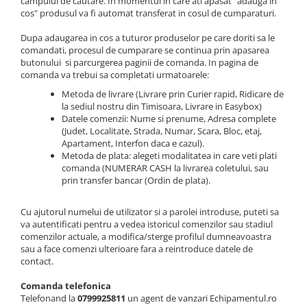
Veste
campului de cautare. In momentul in care ati apasat "adauga in
cos" produsul va fi automat transferat in cosul de cumparaturi.
Dupa adaugarea in cos a tuturor produselor pe care doriti sa le
comandati, procesul de cumparare se continua prin apasarea
butonului si parcurgerea paginii de comanda. In pagina de
comanda va trebui sa completati urmatoarele:
Metoda de livrare (Livrare prin Curier rapid, Ridicare de
la sediul nostru din Timisoara, Livrare in Easybox)
Datele comenzii: Nume si prenume, Adresa complete
(Judet, Localitate, Strada, Numar, Scara, Bloc, etaj,
Apartament, Interfon daca e cazul).
Metoda de plata: alegeti modalitatea in care veti plati
comanda (NUMERAR CASH la livrarea coletului, sau
prin transfer bancar (Ordin de plata).
Cu ajutorul numelui de utilizator si a parolei introduse, puteti sa
va autentificati pentru a vedea istoricul comenzilor sau stadiul
comenzilor actuale, a modifica/sterge profilul dumneavoastra
sau a face comenzi ulterioare fara a reintroduce datele de
contact.
Comanda telefonica
Telefonand la
0799925811
un agent de vanzari Echipamentul.ro