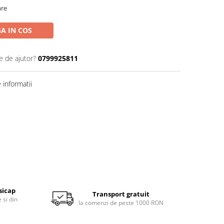
are
A IN COS
e de ajutor?
0799925811
informatii
sicap
Transport gratuit
 si din
la comenzi de peste 1000 RON
i