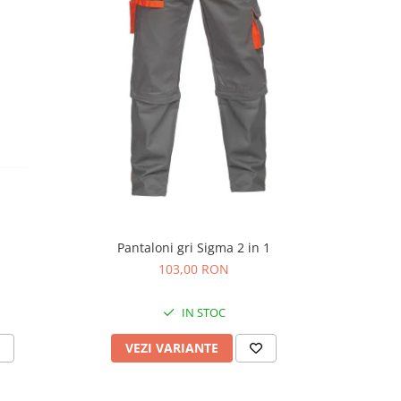
Pantaloni gri Sigma 2 in 1
103,00 RON
IN STOC
VEZI VARIANTE
V