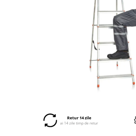
Veste
Retur 14 zile
ai 14 zile timp de retur