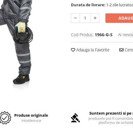
Durata de livrare:
1-2 zile lucrato
ADAUG
Cod Produs:
1966-G-S
Ai nevoi
Adauga la Favorite
Cere 
Suntem prezenti si pe 
Produse originale
produsele pot fi comandate
intotdeauna
platforma de achiziti