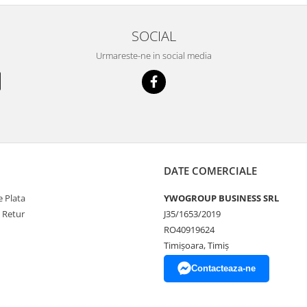
SOCIAL
Urmareste-ne in social media
DATE COMERCIALE
 Plata
YWOGROUP BUSINESS SRL
e Retur
J35/1653/2019
RO40919624
Timișoara, Timiș
Contacteaza-ne