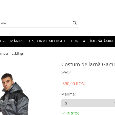
I
MĂNUȘI
UNIFORME MEDICALE
HORECA
ÎMBRĂCĂMINT
mpermeabil, gri
Costum de iarnă Gamm
B-Wolf
390,00 RON
Marime
:
IN STOC