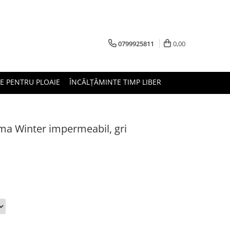
0799925811
0,00
E PENTRU PLOAIE
ÎNCĂLȚĂMINTE TIMP LIBER
a Winter impermeabil, gri