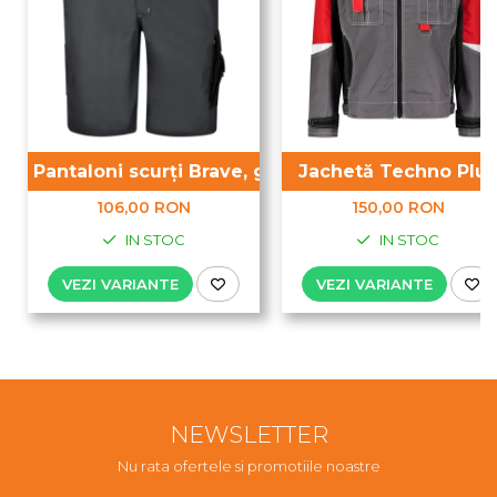
Pantaloni scurți Brave, gri
Jachetă Techno Plus
106,00 RON
150,00 RON
IN STOC
IN STOC
VEZI VARIANTE
VEZI VARIANTE
NEWSLETTER
Nu rata ofertele si promotiile noastre