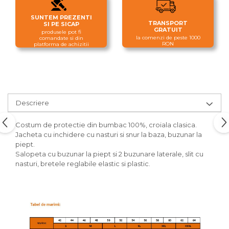
SUNTEM PREZENTI
TRANSPORT
SI PE SICAP
GRATUIT
produsele pot fi
la comenzi de peste 1000
comandate si din
RON
platforma de achizitii
Descriere
Costum de protectie din bumbac 100%, croiala clasica.
Jacheta cu inchidere cu nasturi si snur la baza, buzunar la
piept.
Salopeta cu buzunar la piept si 2 buzunare laterale, slit cu
nasturi, bretele reglabile elastic si plastic.