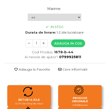
Marime
:
IN STOC
Durata de livrare:
1-2 zile lucratoare
ADAUGA IN COS
Cod Produs:
1678-b-44
Ai nevoie de ajutor?
0799925811
Adauga la Favorite
Cere informatii
PRODUSE
RETUR 14 ZILE
ORIGINALE
ai 14 zile timp de retur
intotdeauna