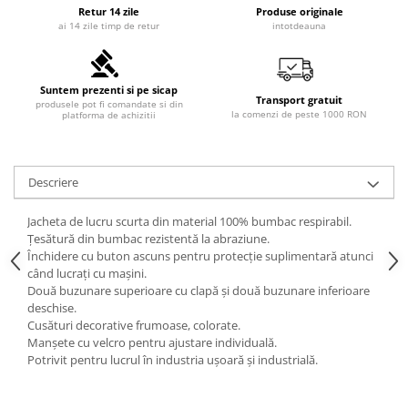
Retur 14 zile
Produse originale
ai 14 zile timp de retur
intotdeauna
Suntem prezenti si pe sicap
Transport gratuit
produsele pot fi comandate si din
la comenzi de peste 1000 RON
platforma de achizitii
Descriere
Jacheta de lucru scurta din material 100% bumbac respirabil.
Țesătură din bumbac rezistentă la abraziune.
Închidere cu buton ascuns pentru protecție suplimentară atunci
când lucrați cu mașini.
Două buzunare superioare cu clapă și două buzunare inferioare
deschise.
Cusături decorative frumoase, colorate.
Manșete cu velcro pentru ajustare individuală.
Potrivit pentru lucrul în industria ușoară și industrială.