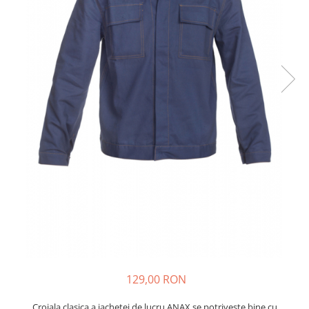
Veste
129,00 RON
Croiala clasica a jachetei de lucru ANAX se potriveste bine cu