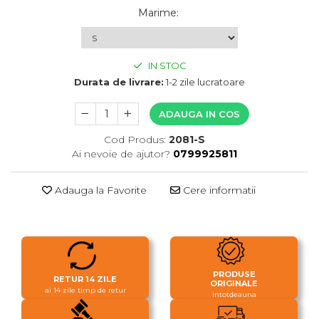
Marime
:
IN STOC
Durata de livrare:
1-2 zile lucratoare
ADAUGA IN COS
Cod Produs:
2081-S
Ai nevoie de ajutor?
0799925811
Adauga la Favorite
Cere informatii
PRODUSE
RETUR 14 ZILE
ORIGINALE
ai 14 zile timp de retur
intotdeauna