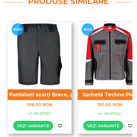
PRODUSE SIMILARE
NOU
NOU
Pantaloni scurți Brave, gri
Jachetă Techno Plus
106,00 RON
150,00 RON
IN STOC
IN STOC
VEZI VARIANTE
VEZI VARIANTE