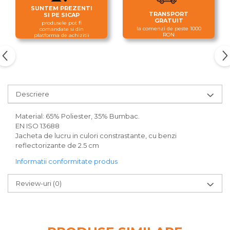
SUNTEM PREZENTI
TRANSPORT
SI PE SICAP
GRATUIT
produsele pot fi
la comenzi de peste 1000
comandate si din
RON
platforma de achizitii
Descriere
Material: 65% Poliester, 35% Bumbac.
EN ISO 13688
Jacheta de lucru in culori constrastante, cu benzi
reflectorizante de 2.5 cm
Informatii conformitate produs
Review-uri
(0)