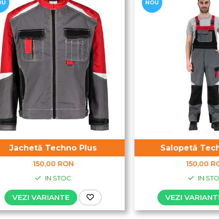
OU
NOU
Jachetă Techno Plus
Salopetă Tec
150,00 RON
150,00 R
IN STOC
IN ST
VEZI VARIANTE
VEZI VARIANT