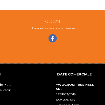
SOCIAL
Urmareste-ne in social media
I
DATE COMERCIALE
e Plata
YWOGROUP BUSINESS
SRL
de Retur
J35/1653/2019
RO40919624