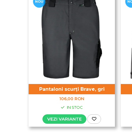
NOU
N
Pantaloni scurți Brave, gri
106,00 RON
IN STOC
VEZI VARIANTE