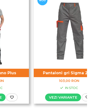
NOU
hno Plus
Pantaloni gri Sigma 2 in 1
ON
103,00 RON
OC
IN STOC
E
VEZI VARIANTE