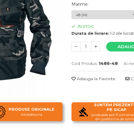
Marime
:
IN STOC
Durata de livrare:
1-2 zile lucr
ADAUG
Cod Produs:
1486-48
Ai ne
Adauga la Favorite
Ce
SUNTEM PREZENTI
PRODUSE ORIGINALE
PE SICAP
intotdeauna
produsele pot fi comanda
din platforma de achizi