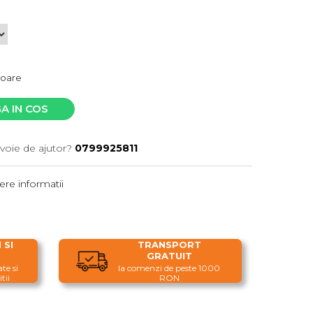
atoare
A IN COS
voie de ajutor?
0799925811
re informatii
 SI
TRANSPORT
GRATUIT
te si
la comenzi de peste 1000
tii
RON