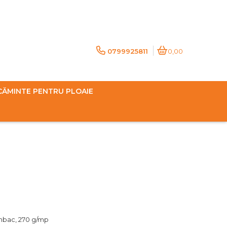
0799925811
0,00
CĂMINTE PENTRU PLOAIE
umbac, 270 g/mp