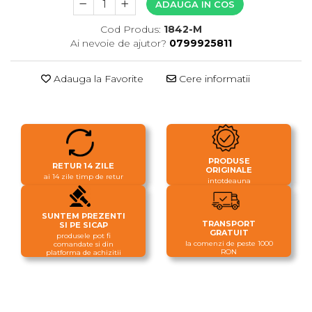
ADAUGA IN COS
Cod Produs:
1842-M
Ai nevoie de ajutor?
0799925811
Adauga la Favorite
Cere informatii
PRODUSE
RETUR 14 ZILE
ORIGINALE
ai 14 zile timp de retur
intotdeauna
SUNTEM PREZENTI
TRANSPORT
SI PE SICAP
GRATUIT
produsele pot fi
la comenzi de peste 1000
comandate si din
RON
platforma de achizitii