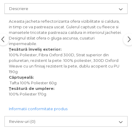
Descriere
Aceasta jacheta reflectorizanta ofera vizibilitate si caldura,
in timp ce va pastreaza uscat. Gulerul captusit cu fleece si
mansetele tricotate pastreaza caldura in interiorul jachetei.
Designul stilat ofera o gluga ascunsa, cusaturi
impermeabile.
Țesătură înveliș exterior:
100% Poliester, Fibra Oxford 300D, Strat superior din
poliuretan, rezistent la pete. 100% poliester, 300D Oxford
Weave cu un finisaj rezistent la pete, dublu acoperit cu PU
190g
Căptușeală:
Tafta 100% Poliester 60g
Țesătură de umplere:
100% Poliester 170g
Informatii conformitate produs
Review-uri
(0)