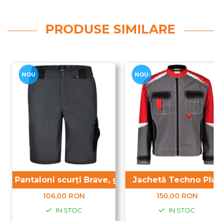
PRODUSE SIMILARE
NOU
NOU
Pantaloni scurți Brave, gri
Jachetă Techno Plus
106,00 RON
150,00 RON
IN STOC
IN STOC