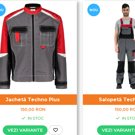
OU
NOU
Jachetă Techno Plus
Salopetă Tec
150,00 RON
150,00 R
IN STOC
IN ST
VEZI VARIANTE
VEZI VARIANT