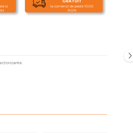
GRATUIT
te si
la comenzi de peste 1000
tii
RON
ectorizante.