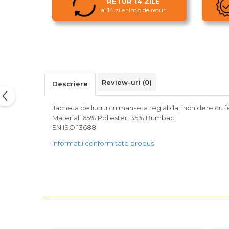
RETUR 14 ZILE
ai 14 zile timp de retur
Review-uri
(0)
Descriere
Jacheta de lucru cu manseta reglabila, inchidere cu 
Material: 65% Poliester, 35% Bumbac.
EN ISO 13688
Informatii conformitate produs