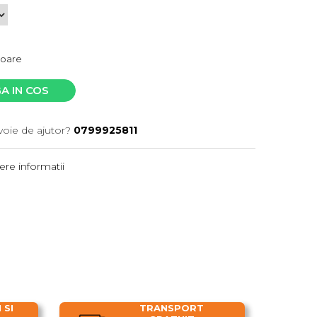
atoare
A IN COS
voie de ajutor?
0799925811
re informatii
 SI
TRANSPORT