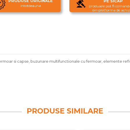
PRODUSE ORIGINALE
PE SICAP
intotdeauna
produsele pot fi comanda
din platforma de achizi
fermoar si capse, buzunare multifunctionale cu fermoar, elemente refl
PRODUSE SIMILARE