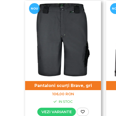
NOU
N
Pantaloni scurți Brave, gri
106,00 RON
IN STOC
VEZI VARIANTE