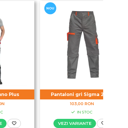
NOU
hno Plus
Pantaloni gri Sigma 2 in 1
ON
103,00 RON
OC
IN STOC
E
VEZI VARIANTE