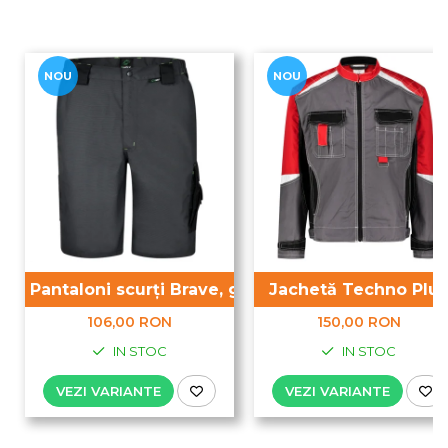
NOU
NOU
Pantaloni scurți Brave, gri
Jachetă Techno Plus
106,00 RON
150,00 RON
IN STOC
IN STOC
VEZI VARIANTE
VEZI VARIANTE