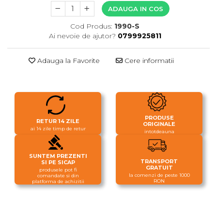
ADAUGA IN COS
Cod Produs:
1990-S
Ai nevoie de ajutor?
0799925811
Adauga la Favorite
Cere informatii
PRODUSE
RETUR 14 ZILE
ORIGINALE
ai 14 zile timp de retur
intotdeauna
SUNTEM PREZENTI
TRANSPORT
SI PE SICAP
GRATUIT
produsele pot fi
la comenzi de peste 1000
comandate si din
RON
platforma de achizitii