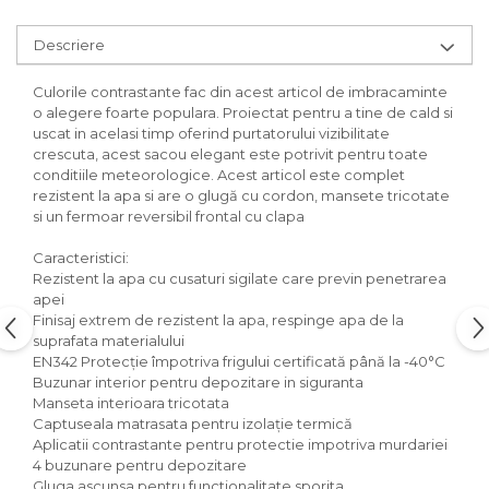
Descriere
Culorile contrastante fac din acest articol de imbracaminte
o alegere foarte populara. Proiectat pentru a tine de cald si
uscat in acelasi timp oferind purtatorului vizibilitate
crescuta, acest sacou elegant este potrivit pentru toate
conditiile meteorologice. Acest articol este complet
rezistent la apa si are o glugă cu cordon, mansete tricotate
si un fermoar reversibil frontal cu clapa
Caracteristici:
Rezistent la apa cu cusaturi sigilate care previn penetrarea
apei
Finisaj extrem de rezistent la apa, respinge apa de la
suprafata materialului
EN342 Protecție împotriva frigului certificată până la -40°C
Buzunar interior pentru depozitare in siguranta
Manseta interioara tricotata
Captuseala matrasata pentru izolație termică
Aplicatii contrastante pentru protectie impotriva murdariei
4 buzunare pentru depozitare
Gluga ascunsa pentru functionalitate sporita.