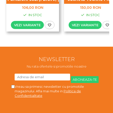
106,00 RON
150,00 RON
IN STOC
IN STOC
VEZI VARIANTE
VEZI VARIANTE
NEWSLETTER
Nu rata ofertele si promotiile noastre
Vreau sa primesc newsletter cu promotiile
magazinului. Afla mai multe in
Politica de
Confidentialitate