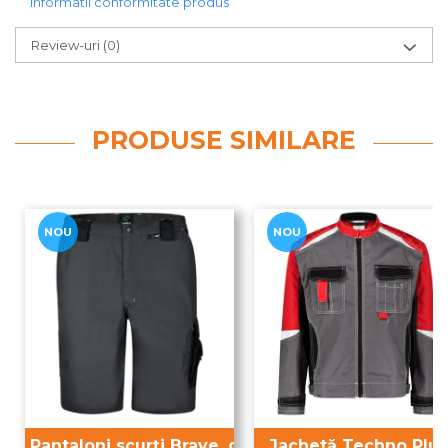
Informatii conformitate produs
Review-uri
(0)
PRODUSE SIMILARE
NOU
NOU
Pantaloni scurți Brave, gri
Jachetă Techno Plus