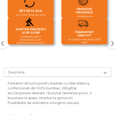
PRODUSE
RETUR 14 ZILE
ORIGINALE
ai 14 zile timp de retur
intotdeauna
SUNTEM PREZENTI
TRANSPORT
SI PE SICAP
GRATUIT
produsele pot fi
la comenzi de peste 1000
comandate si din
RON
platforma de achizitii
Descriere
Pantaloni de lucru pentru barbati cu talie elastica,
confectionati din 100% bumbac, 260g/mp.
Au 2 buzunare laterale, 1 buzunar lateral pe picior, 2
buzunare la spate, intarituri la genunchi.
Posibilitate de extindere a lungimii cracului.