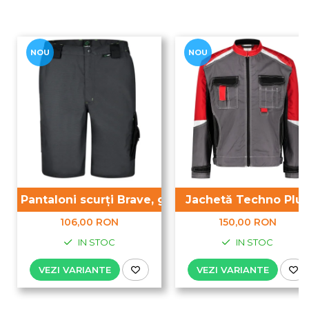
NOU
NOU
Pantaloni scurți Brave, gri
Jachetă Techno Plus
106,00 RON
150,00 RON
IN STOC
IN STOC
VEZI VARIANTE
VEZI VARIANTE