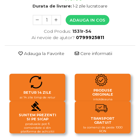
Durata de livrare:
1-2 zile lucratoare
ADAUGA IN COS
Cod Produs:
1531r-54
Ai nevoie de ajutor?
0799925811
Adauga la Favorite
Cere informatii
PRODUSE
RETUR 14 ZILE
ORIGINALE
ai 14 zile timp de retur
intotdeauna
SUNTEM PREZENTI
TRANSPORT
SI PE SICAP
GRATUIT
produsele pot fi
la comenzi de peste 1000
comandate si din
RON
platforma de achizitii