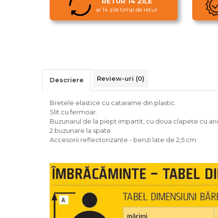
RETUR 14 ZILE
ai 14 zile timp de retur
Review-uri
(0)
Descriere
Bretele elastice cu catarame din plastic.
Slit cu fermoar.
Buzunarul de la piept impartit, cu doua clapete cu aric
2 buzunare la spate.
Accesorii reflectorizante - benzi late de 2,5 cm.