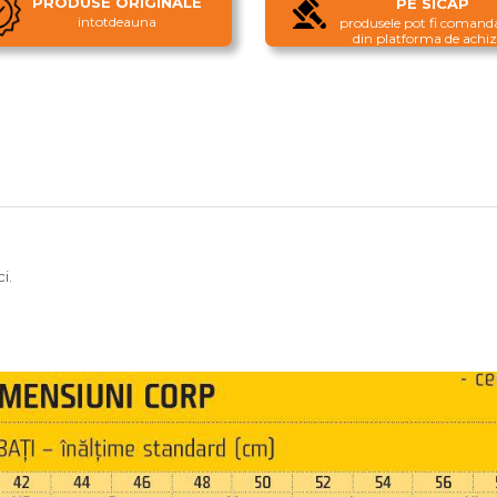
PRODUSE ORIGINALE
PE SICAP
intotdeauna
produsele pot fi comanda
din platforma de achizi
i.