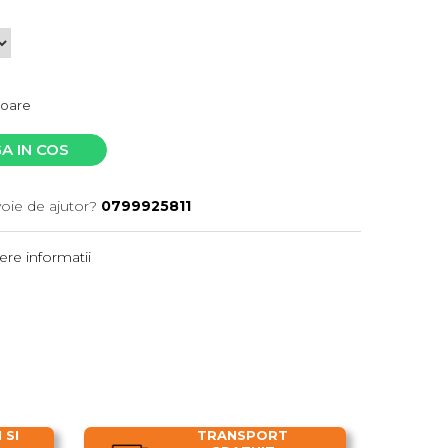
atoare
A IN COS
voie de ajutor?
0799925811
re informatii
 SI
TRANSPORT