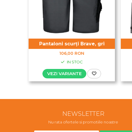
Pantaloni scurți Brave, gri
106,00 RON
IN STOC
VEZI VARIANTE
NEWSLETTER
Nu rata ofertele si promotiile noastre