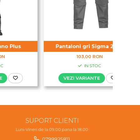
hno Plus
Pantaloni gri Sigma 2 in 1
ON
103,00 RON
OC
IN STOC
E
VEZI VARIANTE
SUPORT CLIENTI
Luni-Vineri de la 09:00 pana la 18:00
0799925811