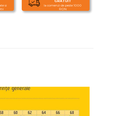
GRATUIT
te si
la comenzi de peste 1000
tii
RON