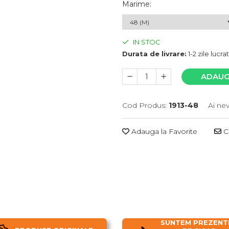
Marime
:
IN STOC
Durata de livrare:
1-2 zile lucr
ADAUG
Cod Produs:
1913-48
Ai ne
Adauga la Favorite
Ce
SUNTEM PREZENTI