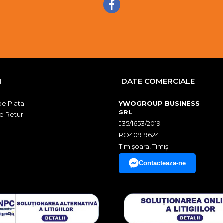
I
DATE COMERCIALE
e Plata
YWOGROUP BUSINESS
SRL
de Retur
J35/1653/2019
RO40919624
Timișoara, Timiș
Contacteaza-ne