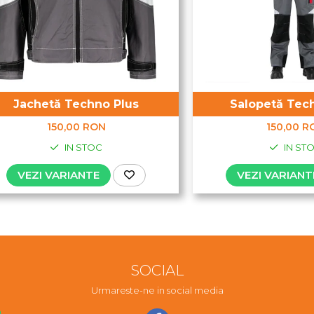
Jachetă Techno Plus
Salopetă Tec
150,00 RON
150,00 R
IN STOC
IN ST
VEZI VARIANTE
VEZI VARIANT
SOCIAL
Urmareste-ne in social media