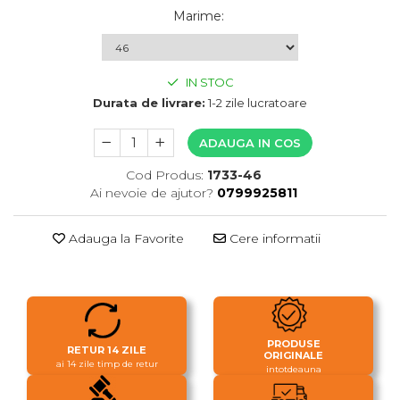
Marime
:
IN STOC
Durata de livrare:
1-2 zile lucratoare
ADAUGA IN COS
Cod Produs:
1733-46
Ai nevoie de ajutor?
0799925811
Adauga la Favorite
Cere informatii
PRODUSE
RETUR 14 ZILE
ORIGINALE
ai 14 zile timp de retur
intotdeauna