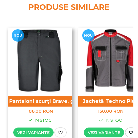
PRODUSE SIMILARE
NOU
NOU
Pantaloni scurți Brave, gri
Jachetă Techno Plus
106,00 RON
150,00 RON
IN STOC
IN STOC
VEZI VARIANTE
VEZI VARIANTE