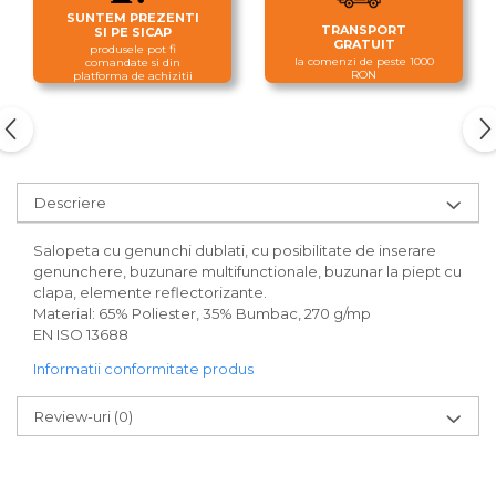
SUNTEM PREZENTI
TRANSPORT
SI PE SICAP
GRATUIT
produsele pot fi
la comenzi de peste 1000
comandate si din
RON
platforma de achizitii
Descriere
Salopeta cu genunchi dublati, cu posibilitate de inserare
genunchere, buzunare multifunctionale, buzunar la piept cu
clapa, elemente reflectorizante.
Material: 65% Poliester, 35% Bumbac, 270 g/mp
EN ISO 13688
Informatii conformitate produs
Review-uri
(0)