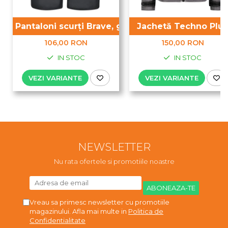
Pantaloni scurți Brave, gri
Jachetă Techno Plus
106,00 RON
150,00 RON
IN STOC
IN STOC
VEZI VARIANTE
VEZI VARIANTE
NEWSLETTER
Nu rata ofertele si promotiile noastre
Vreau sa primesc newsletter cu promotiile
magazinului. Afla mai multe in
Politica de
Confidentialitate