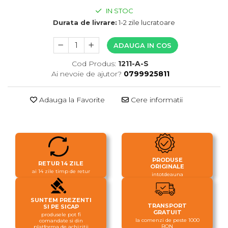
IN STOC
Durata de livrare:
1-2 zile lucratoare
ADAUGA IN COS
Cod Produs:
1211-A-S
Ai nevoie de ajutor?
0799925811
Adauga la Favorite
Cere informatii
PRODUSE
RETUR 14 ZILE
ORIGINALE
ai 14 zile timp de retur
intotdeauna
SUNTEM PREZENTI
TRANSPORT
SI PE SICAP
GRATUIT
produsele pot fi
la comenzi de peste 1000
comandate si din
RON
platforma de achizitii