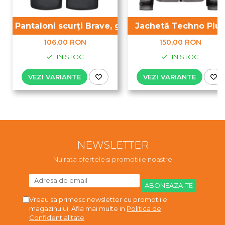
Pantaloni scurți Brave, gri
Jachetă Techno Plus
106,00 RON
150,00 RON
IN STOC
IN STOC
VEZI VARIANTE
VEZI VARIANTE
NEWSLETTER
Nu rata ofertele si promotiile noastre
Vreau sa primesc newsletter cu promotiile
magazinului. Afla mai multe in
Politica de
Confidentialitate