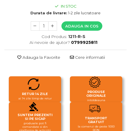
IN STOC
Durata de livrare:
1-2 zile lucratoare
ADAUGA IN COS
Cod Produs:
1211-R-S
Ai nevoie de ajutor?
0799925811
Adauga la Favorite
Cere informatii
PRODUSE
RETUR 14 ZILE
ORIGINALE
ai 14 zile timp de retur
intotdeauna
SUNTEM PREZENTI
TRANSPORT
SI PE SICAP
GRATUIT
produsele pot fi
la comenzi de peste 1000
comandate si din
RON
platforma de achizitii