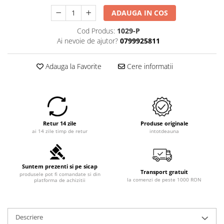
ADAUGA IN COS
Cod Produs:
1029-P
Ai nevoie de ajutor?
0799925811
Adauga la Favorite
Cere informatii
Retur 14 zile
Produse originale
ai 14 zile timp de retur
intotdeauna
Suntem prezenti si pe sicap
Transport gratuit
produsele pot fi comandate si din
la comenzi de peste 1000 RON
platforma de achizitii
Descriere