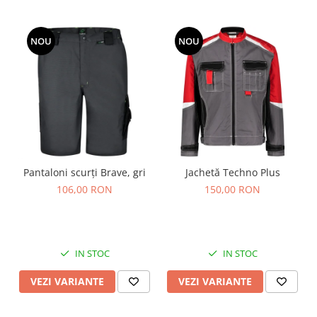
NOU
NOU
Pantaloni scurți Brave, gri
Jachetă Techno Plus
106,00 RON
150,00 RON
IN STOC
IN STOC
VEZI VARIANTE
VEZI VARIANTE