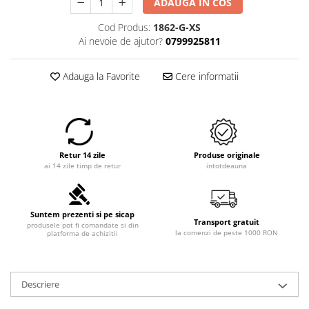
ADAUGA IN COS
Cod Produs:
1862-G-XS
Ai nevoie de ajutor?
0799925811
Adauga la Favorite
Cere informatii
Retur 14 zile
Produse originale
ai 14 zile timp de retur
intotdeauna
Suntem prezenti si pe sicap
Transport gratuit
produsele pot fi comandate si din
la comenzi de peste 1000 RON
platforma de achizitii
Descriere